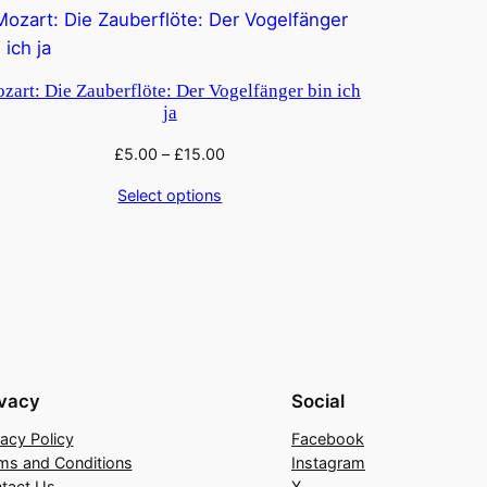
zart: Die Zauberflöte: Der Vogelfänger bin ich
ja
£
5.00
–
£
15.00
Select options
ivacy
Social
vacy Policy
Facebook
ms and Conditions
Instagram
tact Us
X