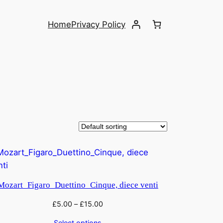
Home
Privacy Policy
Mozart_Figaro_Duettino_Cinque, diece venti
£
5.00
–
£
15.00
Select options