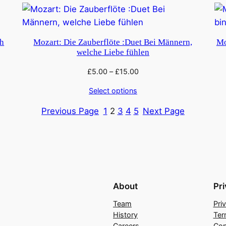
ch
Mozart: Die Zauberflöte :Duet Bei Männern,
Mo
welche Liebe fühlen
£
5.00
–
£
15.00
Select options
Previous Page
1
2
3
4
5
Next Page
About
Pr
Team
Pri
History
Ter
Careers
Con