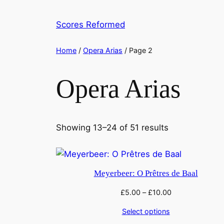
Skip
to
Scores Reformed
content
Home
/
Opera Arias
/ Page 2
Opera Arias
Showing 13–24 of 51 results
Meyerbeer: O Prêtres de Baal
£
5.00
–
£
10.00
Select options