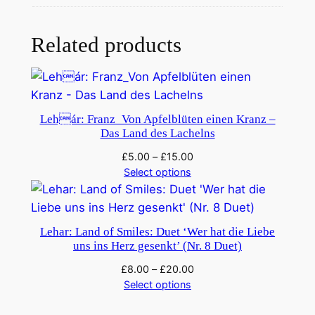
i
l
e
Related products
s
_
D
e
Lehár: Franz_Von Apfelblüten einen Kranz –
i
Das Land des Lachelns
n
£
5.00
–
£
15.00
i
Select options
s
t
m
Lehar: Land of Smiles: Duet ‘Wer hat die Liebe
e
uns ins Herz gesenkt’ (Nr. 8 Duet)
i
£
8.00
–
£
20.00
n
Select options
g
a