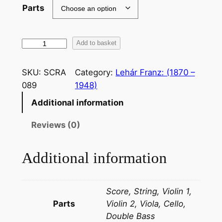
Parts
L
Add to basket
e
h
SKU:
SCRA
Category:
Lehár Franz: (1870 –
a
089
1948)
r
Additional information
:
L
Reviews (0)
a
n
Additional information
d
o
f
Score, String, Violin 1,
S
Parts
Violin 2, Viola, Cello,
m
Double Bass