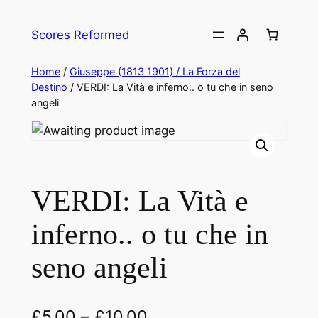
Skip
to
Scores Reformed
content
Home
/
Giuseppe (1813 1901) / La Forza del
Destino
/ VERDI: La Vità e inferno.. o tu che in seno
angeli
VERDI: La Vità e
inferno.. o tu che in
seno angeli
£
5.00
–
£
10.00