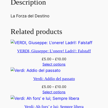
Description
e
i
La Forza del Destino
n
f
e
Related products
r
n
o
VERDI, Giuseppe: L’onere! Ladri!: Falstaff
.
£
5.00
–
£
10.00
.
Select options
o
t
Verdi: Addio del passato
u
c
£
5.00
–
£
10.00
h
Select options
e
i
Verdi: Ah fors’ e lui; Sempre libera