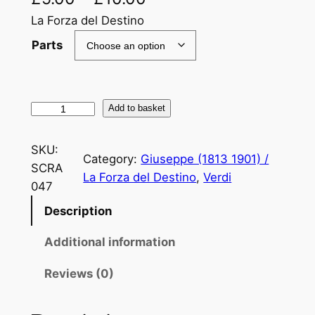
La Forza del Destino
Parts
V
Add to basket
E
R
SKU:
Category:
Giuseppe (1813 1901) /
D
SCRA
La Forza del Destino
, 
Verdi
I
047
:
Description
L
a
Additional information
V
i
Reviews (0)
t
à