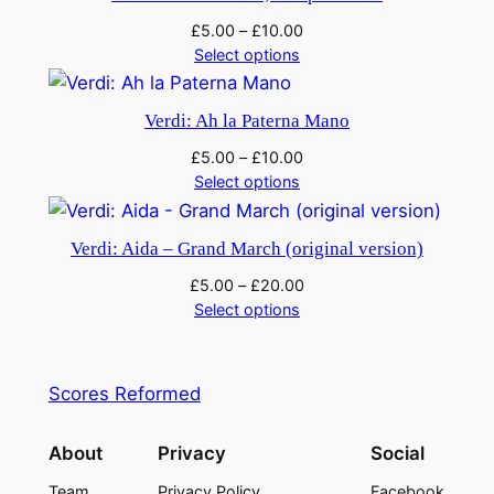
n
£
5.00
–
£
10.00
s
Select options
e
n
Verdi: Ah la Paterna Mano
o
a
£
5.00
–
£
10.00
Select options
n
g
e
Verdi: Aida – Grand March (original version)
l
£
5.00
–
£
20.00
i
Select options
q
u
a
Scores Reformed
n
t
About
Privacy
Social
i
Team
Privacy Policy
Facebook